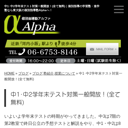
中1･中2学年末テスト対策一般開放！(全て無料)｜個別指導の学習塾・進学
塾なら東大阪の個別指導塾Alphaへ！
HOME
»
ブログ
»
ブログ
,
塾紹介
,
授業について
»
中1･中2学年末テスト対策一
般開放！(全て無料)
中1･中2学年末テスト対策一般開放！(全て
無料)
いよいよ学年末テストの時期がやってきました。中3は7階の
第2教室で終日公立の予想テストと解説をやり、中1・中2は8